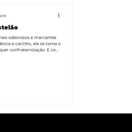
tura
stelão
mais saborosos e marcantes
ncia e carinho, ele se torna o
quer confraternização. E com
o e Fogo , você tem o
 esse clássico com qualidade
 vamos te mostrar como fazer
culento por dentro, crocante
Escolha da costela O primeiro
peç