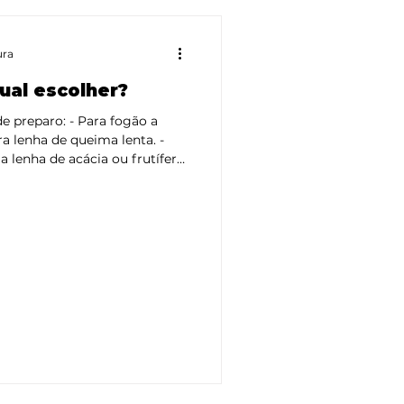
ura
ual escolher?
 - Para fogão a
ra lenha de queima lenta. -
a lenha de acácia ou frutífera
único. - Para
reas externas, o carvão
ls modernos,
stentabilidade e
 para churrasco - Carvão
 carbonização da mad