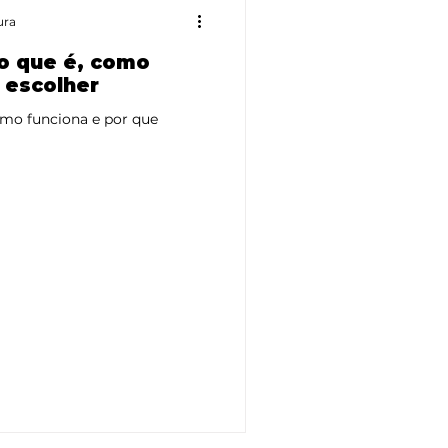
ura
 o que é, como
 escolher
omo funciona e por que