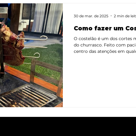
30 de mar. de 2025
2 min de lei
Como fazer um Co
O costelão é um dos cortes 
do churrasco. Feito com paciê
centro das atenções em qual
a estação gourmet da A Ferr
ambiente ideal para preparar
e praticidade. Neste artigo,
um costelão de respeito — su
por fora e cheio de sabor. 1. 
passo é selecionar uma boa 