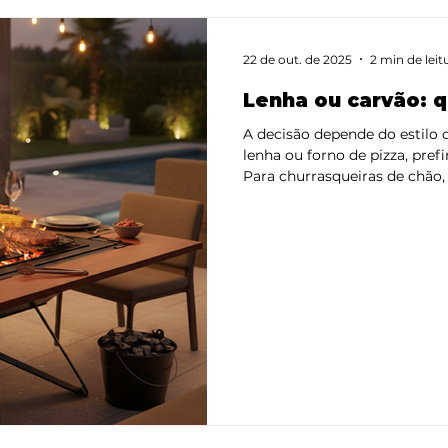
22 de out. de 2025
2 min de leit
Lenha ou carvão: q
A decisão depende do estilo de preparo:
lenha ou forno de pizza, prefi
Para churrasqueiras de chão, 
garante calor constante e aroma 
churrasqueiras gourmet em á
vegetal de qualidade é mais prático. - Em gril
briquetes ecológicos unem su
performance. Tipos de carvão
vegetal tradicional: feito da